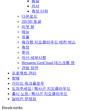
품질
커서
측정 단위
다운로드
2D/3D 토글
리셋 뷰
메뉴
유물
육각형 지오클라우드 제한 박스
측정
투어
자산 세부사항
Hexagon GeoCloud 데스크톱 앱
관람 장면
프로젝트 관리
항해
가이드 워크플로우
도와주세요 | 헥사곤 지오클라우드
출시 노트 | 헥사곤 지오클라우드
알려진 문제점
Breadcrumbs