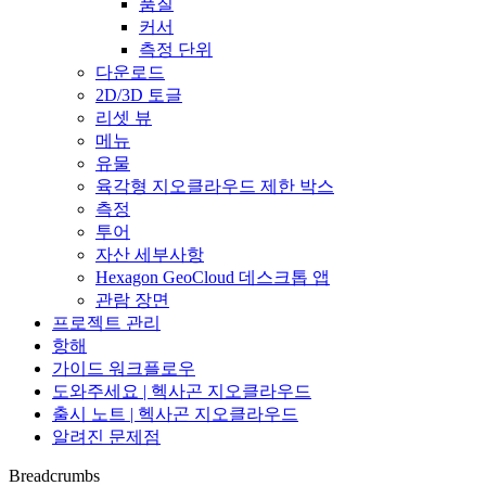
품질
커서
측정 단위
다운로드
2D/3D 토글
리셋 뷰
메뉴
유물
육각형 지오클라우드 제한 박스
측정
투어
자산 세부사항
Hexagon GeoCloud 데스크톱 앱
관람 장면
프로젝트 관리
항해
가이드 워크플로우
도와주세요 | 헥사곤 지오클라우드
출시 노트 | 헥사곤 지오클라우드
알려진 문제점
Breadcrumbs