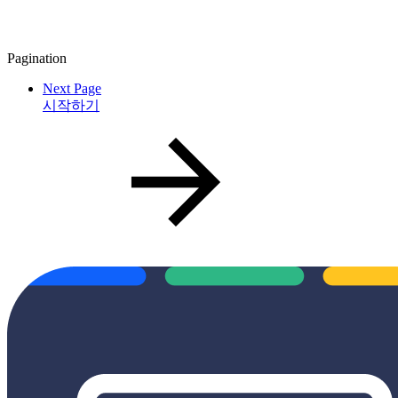
Pagination
Next Page
시작하기