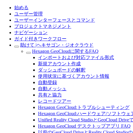
始める
ユーザー管理
ユーザーインターフェースとコマンド
プロジェクトマネジメント
ナビゲーション
ガイド付きワークフロー
助けて |ヘキサゴン・ジオクラウド
Hexagon GeoCloudに関するFAQ
インポートおよび対応ファイル形式
新規アカウント作成
ダッシュボードの解釈
使用状況に基づくアカウント情報
自動登録
自動メッシュ
共有と協力
レコードツアー
Hexagon GeoCloud:トラブルシューティング
Hexagon GeoCloud:ハードウェア/ソフトウェ
Unified Reality Cloud StudioとGeoCloud Driv
Hexagon GeoCloud デスクトップアプリ FAQ
以前のGeoCloud DriveとReality Cloud 