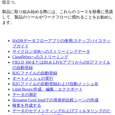
役立つ。
製品に取り組み始める際には、これらのコースを順番に受講
して、製品のツールやワークフローに慣れることをお勧めし
ます。
HxDRデータフローアプリの使用:ステップバイステッ
プガイド
サイクロン3DRへのストリーミングデータ
CloudWorxへのストリーミング
FIELD 360またはBLK LIVEアプリからのE57ファイル
の自動登録
B2Gファイルの自動登録
オートメッシュの実行
B2Gファイルの自動登録および自動メッシュ化
Limit Boxes:作成、編集、エクスポート
データの測定
Hexagon GeoCloudでの視覚的比較シーンの作成
検査を作成する
データのセグメンティングおよびフィルタリングのた