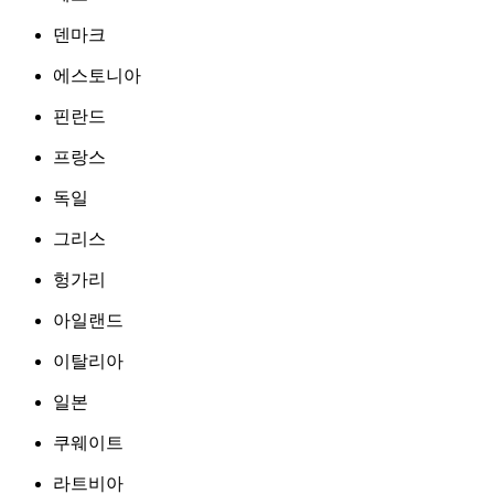
덴마크
에스토니아
핀란드
프랑스
독일
그리스
헝가리
아일랜드
이탈리아
일본
쿠웨이트
라트비아