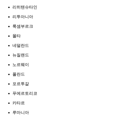
리히텐슈타인
리투아니아
룩셈부르크
몰타
네덜란드
뉴질랜드
노르웨이
폴란드
포르투갈
푸에르토리코
카타르
루마니아