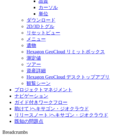
品質
カーソル
単位
ダウンロード
2D/3Dトグル
リセットビュー
メニュー
遺物
Hexagon GeoCloud リミットボックス
測定値
ツアー
資産詳細
Hexagon GeoCloud デスクトップアプリ
観覧シーン
プロジェクトマネジメント
ナビゲーション
ガイド付きワークフロー
助けて |ヘキサゴン・ジオクラウド
リリースノート |ヘキサゴン・ジオクラウド
既知の問題点
Breadcrumbs