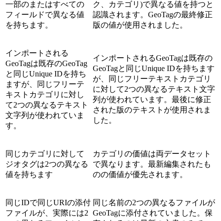
一部のまたはすべての
ク、カテゴリ)で異なる値を持つと
フィールドで異なる値
認識されます。GeoTagの最終修正
を持ちます。
版の値が使用されました。
インポートされる
インポートされるGeoTagは既存の
GeoTagは既存のGeoTag
GeoTagと同じUnique IDを持ちます
と同じUnique IDを持ち
が、同じフリーテキストカテゴリ
ますが、同じフリーテ
に対して2つの異なるテキスト文字
キストカテゴリに対し
列が使われています。最後に修正
て2つの異なるテキスト
された版のテキストが使用されま
文字列が使われていま
した。
す。
同じカテゴリに対して
カテゴリの価値は両データセット
ジオタグは2つの異なる
で異なります。最新編集されたも
値を持ちます
のの価値が優先されます。
同じIDで同じURIの添付
同じ名前の2つの異なるファイルが
ファイルが、実際には2
GeoTagに添付されていました。保