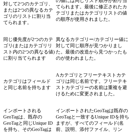
の値には同じリスト順序が割り当
対して2つのカテゴリ、
てられます。最後に修正されたカ
または2つの異なるカテ
テゴリまたはカテゴリリストの値
ゴリのリストに割り当
の順序が使用されました。
てられます。
同じ優先度が2つのカテ
異なるカテゴリー/カテゴリー値に
ゴリ(またはカテゴリリ
対して同じ順序が見つかりまし
スト内の2つの異なる値)
た。最後の改造から見つかったも
に割り当てられます
のが使われました。
Aカテゴリとフリーテキストカテ
カテゴリはフィールド
ゴリは同じ名前です。フリーテキ
と同じ名前を持ちます
ストカテゴリーの名前は重複を避
けるために変更されました。
インポートされる
インポートされたGeoTagは既存の
GeoTagは、既存の
GeoTagと一致するUnique IDを持ち
GeoTagと同じUnique ID
ますが、すべてのフィールド(名
を持ち、そのGeoTagは
前、説明、添付ファイル、リン