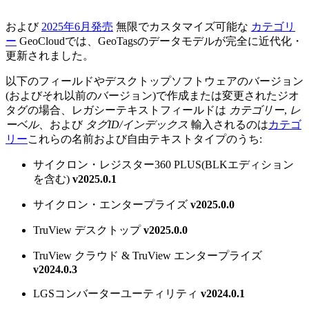
および
2025年6月発売
無限でカスタマイズ可能な
カテゴリ
ー
GeoCloudでは、GeoTagsのデータモデルが完全に近代化・
更新されました。
以下のフィールドやデスクトップソフトウェアのバージョン
(およびそれ以前のバージョン)で作成または変更されたジオ
タグの場合、レガシーテキストフィールドは
カテゴリー
,
レ
ーベル
、および
タグID/インデックス
輸入されるのは
カテゴ
リー
これらの名前および自由テキストタイプのうち:
サイクロン・レジスター360 PLUS(BLKエディション
を含む)
v2025.0.1
サイクロン・エンタープライズ
v2025.0.0
TruView デスクトップ
v2025.0.0
TruView クラウド & TruView エンタープライズ
v2024.0.3
LGSコンバーターユーティリティ
v2024.0.1